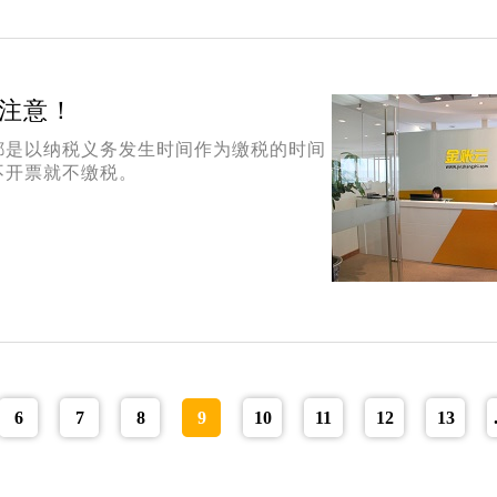
注意！
都是以纳税义务发生时间作为缴税的时间
不开票就不缴税。
6
7
8
9
10
11
12
13