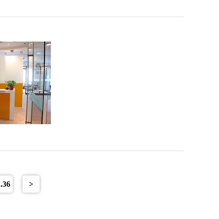
..36
>